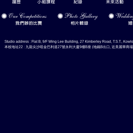
Studio address : Flat B, 9/F Wing Lee Building, 27 Kimberley Road, T.S.T., Kow
本校地址22 : 九龍尖沙咀金巴利道27號永利大廈9樓B座 (地鐵B出口, 近美麗華商場停車場) Te